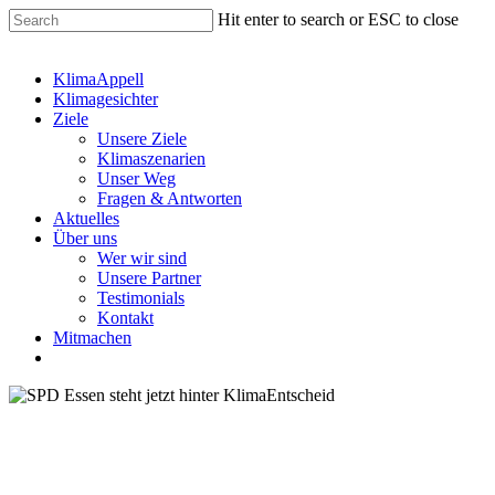
Hit enter to search or ESC to close
KlimaAppell
Klimagesichter
Ziele
Unsere Ziele
Klimaszenarien
Unser Weg
Fragen & Antworten
Aktuelles
Über uns
Wer wir sind
Unsere Partner
Testimonials
Kontakt
Mitmachen
Partner
Politik