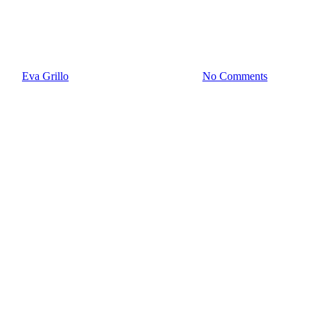
SPD Essen steht jetzt hinter
KlimaEntscheid
By
Eva Grillo
26. April 2021
März 6th, 2024
No Comments