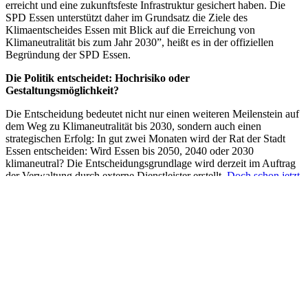
erreicht und eine zukunftsfeste Infrastruktur gesichert haben. Die
SPD Essen unterstützt daher im Grundsatz die Ziele des
Klimaentscheides Essen mit Blick auf die Erreichung von
Klimaneutralität bis zum Jahr 2030”, heißt es in der offiziellen
Begründung der SPD Essen.
Die Politik entscheidet: Hochrisiko oder
Gestaltungsmöglichkeit?
Die Entscheidung bedeutet nicht nur einen weiteren Meilenstein auf
dem Weg zu Klimaneutralität bis 2030, sondern auch einen
strategischen Erfolg: In gut zwei Monaten wird der Rat der Stadt
Essen entscheiden: Wird Essen bis 2050, 2040 oder 2030
klimaneutral? Die Entscheidungsgrundlage wird derzeit im Auftrag
der Verwaltung durch externe Dienstleister erstellt.
Doch schon jetzt
lässt die wissenschaftliche Faktenlage nur ein Ergebnis zu:
“Wollen
wir die Erderwärmung nahe 1,5 Grad Celsius begrenzen, bleiben
uns laut Wissenschaft keine zehn Jahre. Danach bedeutet
Klimaneutralität bis 2050 Hochrisiko, bis 2040 eine Wette auf die
Zukunft. Nur 2030 erhält die Chance auf eine Zukunft mit
Gestaltungsmöglichkeiten”, sagt Norbert Strauß,
Vertretungsberechtigter des KlimaEntscheids Essen. “Die
Entscheidung der SPD Essen macht uns zuversichtlich, dass sich die
Mehrheit der Ratsmitglieder am 30. Juni 2021 mit Verantwortung,
Mut und Gestaltungswillen im Sinne der Menschen und gegen den