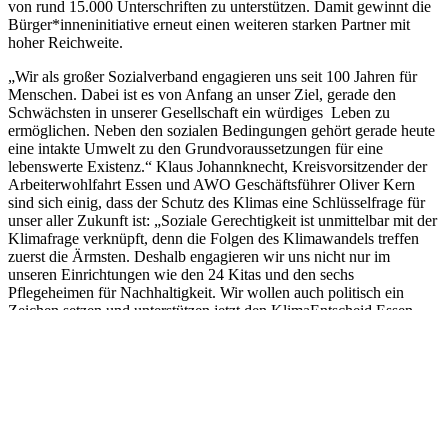
von rund 15.000 Unterschriften zu unterstützen. Damit gewinnt die
Bürger*inneninitiative erneut einen weiteren starken Partner mit
hoher Reichweite.
„Wir als großer Sozialverband engagieren uns seit 100 Jahren für
Menschen. Dabei ist es von Anfang an unser Ziel, gerade den
Schwächsten in unserer Gesellschaft ein würdiges Leben zu
ermöglichen. Neben den sozialen Bedingungen gehört gerade heute
eine intakte Umwelt zu den Grundvoraussetzungen für eine
lebenswerte Existenz.“ Klaus Johannknecht, Kreisvorsitzender der
Arbeiterwohlfahrt Essen und AWO Geschäftsführer Oliver Kern
sind sich einig, dass der Schutz des Klimas eine Schlüsselfrage für
unser aller Zukunft ist: „Soziale Gerechtigkeit ist unmittelbar mit der
Klimafrage verknüpft, denn die Folgen des Klimawandels treffen
zuerst die Ärmsten. Deshalb engagieren wir uns nicht nur im
unseren Einrichtungen wie den 24 Kitas und den sechs
Pflegeheimen für Nachhaltigkeit. Wir wollen auch politisch ein
Zeichen setzen und unterstützen jetzt den KlimaEntscheid Essen.
Wir sind uns sicher, dass sich auch die überwältigende Mehrheit
unserer rund 6000 Mitglieder und 1500 Mitarbeiter für die Rettung
des Klimas einsetzt und die Initiative aktiv unterstützt.“
KlimaEntscheid Essen
“Die AWO Essen erreicht als Arbeitgeberin und durch ihr breites