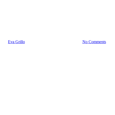
„Die Stadt muss die Menschen
dazu motivieren, ihr Verhalten
zu ändern“
By
Eva Grillo
25. November 2020
März 6th, 2024
No Comments