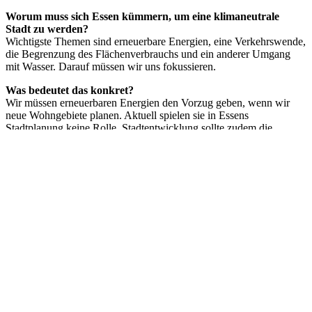
Worum muss sich Essen kümmern, um eine klimaneutrale
Stadt zu werden?
Wichtigste Themen sind erneuerbare Energien, eine Verkehrswende,
die Begrenzung des Flächenverbrauchs und ein anderer Umgang
mit Wasser. Darauf müssen wir uns fokussieren.
Was bedeutet das konkret?
Wir müssen erneuerbaren Energien den Vorzug geben, wenn wir
neue Wohngebiete planen. Aktuell spielen sie in Essens
Stadtplanung keine Rolle. Stadtentwicklung sollte zudem die
Verkehrswende fördern. In Essen gehen Verkehrsplaner derzeit
jedoch von einer Steigerung des Kfz-Verkehrs um 10 Prozent aus,
statt ihn stadtverträglich einzuschränken. Die Bebauung freier
Flächen sollten wir vermeiden, sie erhöht die ohnehin steigenden
Temperaturen im Sommer. Dennoch geht das Essener Planungsamt
von einem überzogenen Bedarf von 16.500 neuen Wohnungen aus.
Zudem erschwert weitere Versiegelung die Entwicklung einer
sogenannten Schwammstadt, die Wasser speichert statt es
abzuleiten.
Wie könnte die Stadt einen Wandel einleiten?
Sie muss die Menschen dazu motivieren, ihr Verhalten zu ändern.
Beispiele dafür sind etwa eine CO2-Abgabe oder auch Vergütung
von Solar- und Windstrom. Ein anderer Weg wären Förderungen