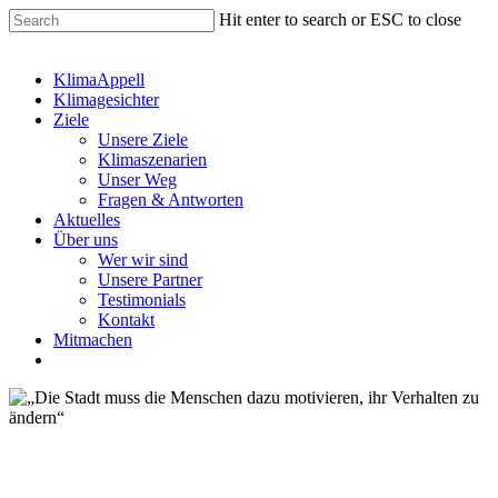
Hit enter to search or ESC to close
KlimaAppell
Klimagesichter
Ziele
Unsere Ziele
Klimaszenarien
Unser Weg
Fragen & Antworten
Aktuelles
Über uns
Wer wir sind
Unsere Partner
Testimonials
Kontakt
Mitmachen
Nachhaltige Stadt